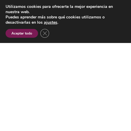
Eventos de
Utilizamos cookies para ofrecerte la mejor experiencia en
empresa
nuestra web.
Puedes aprender más sobre qué cookies utilizamos o
Newsletter
desactivarlas en los
ajustes
.
Sala de prensa
CERRAR EL BANNER DE COOKIES RGPD
Aceptar todo
Trabaja con
nosotros
FUNDOS Fórum
es un proyecto de innovación cultural
impulsado por la
Fundación Obra Social de Castilla y León.
Aviso legal
-
Política de Cookies
-
Política de privacidad