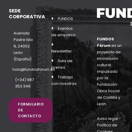
SEDE
CORPORATIVA
FUNDOS
Eventos
Avenida
de empresa
FUNDOS
Padre Isla
Fórum
es un
8, 24002
Newsletter
proyecto de
León
innovación
(España)
Sala de
cultural
prensa
hola@fundosforum.es
impulsado
Trabaja
por la
(+34) 987
con nosotros
Fundación
353 349
Obra Social
de Castilla y
León.
FORMULARIO
DE
CONTACTO
Aviso legal
-
Política de
Cookies