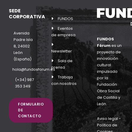
SEDE
CORPORATIVA
FUNDOS
Eventos
Avenida
de empresa
FUNDOS
Padre Isla
Fórum
es un
8, 24002
Newsletter
proyecto de
León
innovación
(España)
Sala de
cultural
prensa
hola@fundosforum.es
impulsado
Trabaja
por la
(+34) 987
con nosotros
Fundación
353 349
Obra Social
de Castilla y
León.
FORMULARIO
DE
CONTACTO
Aviso legal
-
Política de
Cookies